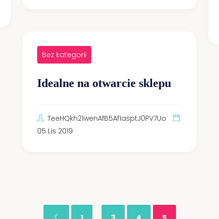
Bez kategorii
Idealne na otwarcie sklepu
TeeHQkh21wenAfB5Af1asptJ0PV7Uo
05 Lis 2019
…
1
3
4
5