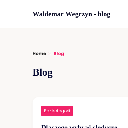
Skip
Waldemar Wegrzyn - blog
to
content
Home
Blog
Blog
Bez kategorii
Dlaczego wybrać słodycze