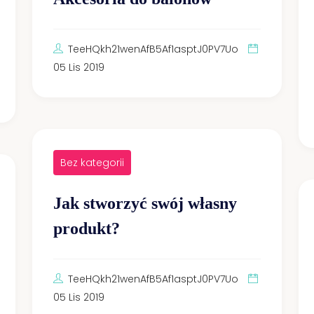
TeeHQkh21wenAfB5Af1asptJ0PV7Uo
05 Lis 2019
Bez kategorii
Jak stworzyć swój własny
produkt?
TeeHQkh21wenAfB5Af1asptJ0PV7Uo
05 Lis 2019