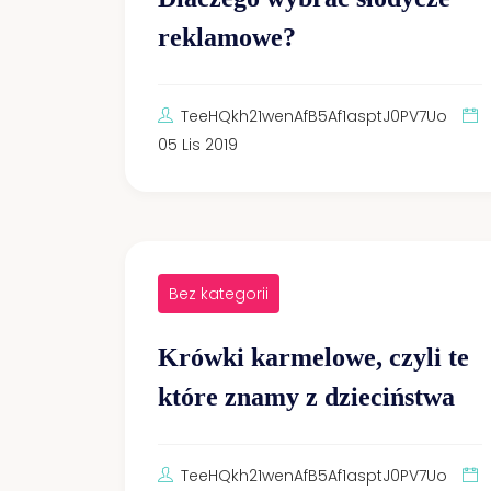
reklamowe?
TeeHQkh21wenAfB5Af1asptJ0PV7Uo
05 Lis 2019
Bez kategorii
Krówki karmelowe, czyli te
które znamy z dzieciństwa
TeeHQkh21wenAfB5Af1asptJ0PV7Uo