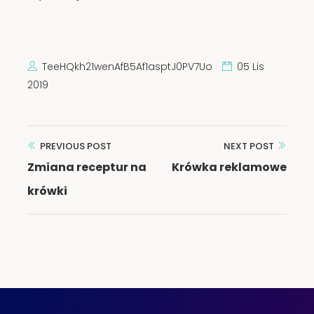
TeeHQkh21wenAfB5Af1asptJ0PV7Uo
05 Lis
2019
PREVIOUS POST
NEXT POST
Nawigacja
Zmiana receptur na
Krówka reklamowe
wpisu
krówki